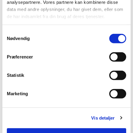
analysepartnere. Vores partnere kan kombinere disse
3. november 2022
data med andre oplysninger, du har givet dem, eller som
5. oktober 2022
de har indsamlet fra din brug af deres tjenester.
7. September 2022
S
Nødvendig
11. august 2022
a
m
1. juni 2022
t
Præferencer
y
5, maj 2022
k
31. marts
k
Statistik
e
2. marts 2022
v
Marketing
3. februar 2022
a
l
5. januar 2022
g
Vis detaljer