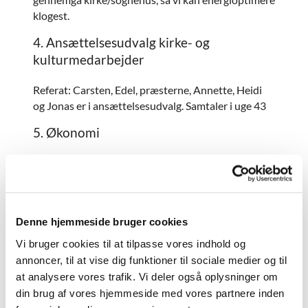
klogest.
4. Ansættelsesudvalg kirke- og
kulturmedarbejder
Referat: Carsten, Edel, præsterne, Annette, Heidi
og Jonas er i ansættelsesudvalg. Samtaler i uge 43
5. Økonomi
Kommentar: Godkendelse af revisionsprotokollat
2021 - Information om revideret budget 2023
Referat: Revisionsprotokollat til årsregnskab for
2021 og den uafhængige revisors
Denne hjemmeside bruger cookies
revisionspåtegning er læst og taget til efterretning.
Vi bruger cookies til at tilpasse vores indhold og
annoncer, til at vise dig funktioner til sociale medier og til
Budget 2023 - 219.000 kr større end i 2022.
at analysere vores trafik. Vi deler også oplysninger om
Pengene går primært til de ansattes lønstigninger.
din brug af vores hjemmeside med vores partnere inden
Stigende energiomkostninger skal afholdes