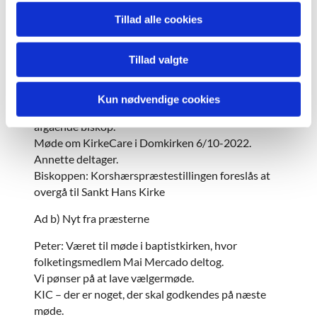
Tillad alle cookies
Referat:
Ad a) Generel information
Tillad valgte
MR-medlemmer modtager stemmeseddel til
bispevalget i e-boks.
Kun nødvendige cookies
Sankt Hans menighedsråd er med i en gave til den
afgående biskop.
Møde om KirkeCare i Domkirken 6/10-2022.
Annette deltager.
Biskoppen: Korshærspræstestillingen foreslås at
overgå til Sankt Hans Kirke
Ad b) Nyt fra præsterne
Peter: Været til møde i baptistkirken, hvor
folketingsmedlem Mai Mercado deltog.
Vi pønser på at lave vælgermøde.
KIC – der er noget, der skal godkendes på næste
møde.