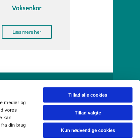
Voksenkor
Læs mere her
916
Tillad alle cookies
ale medier og
ed vores
Tillad valgte
re kan
fra din brug
Kun nødvendige cookies