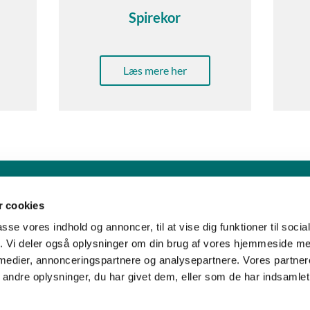
Spirekor
Læs mere her
Sankt Hans Kirke · Sankt Hans Plads 1, 5000 Odense C - CVR. nr. 5857 8
 cookies
Telefon: 91 17 43 88
Mail: sankthans.sognodense@km.dk


passe vores indhold og annoncer, til at vise dig funktioner til soci
fik. Vi deler også oplysninger om din brug af vores hjemmeside m
 medier, annonceringspartnere og analysepartnere. Vores partne
Kontakt
Tilgængelighedserklæring
ndre oplysninger, du har givet dem, eller som de har indsamlet 
Privatlivspolitik
Log på ChurchDesk