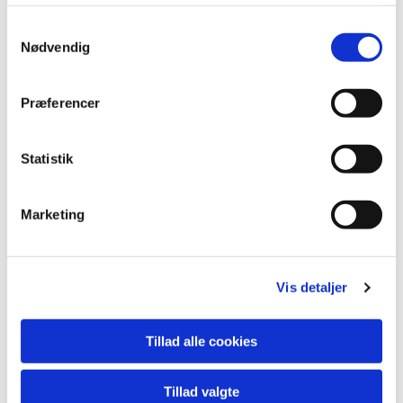
S
Nødvendig
a
m
t
Præferencer
y
Livets begivenheder
k
k
Statistik
e
Læs mere her
v
Marketing
a
l
g
Vis detaljer
Tillad alle cookies
Tillad valgte