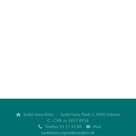
Sankt Hans Kirke · Sankt Hans Plads 1, 5000 Odense

C - CVR. nr. 5857 8916
Telefon: 91 17 43 88
Mail:


sankthans.sognodense@km.dk