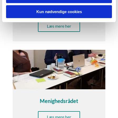
Kontakt
Kun nødvendige cookies
Læs mere her
Menighedsrådet
Læs mere her