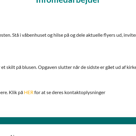
en. Stå i våbenhuset og hilse på og dele aktuelle flyers ud, invite
t skilt på blusen. Opgaven slutter når de sidste er gået ud af kirk
ere. Klik på
HER
for at se deres kontaktoplysninger
Sankt Hans Kirke · Sankt Hans Plads 1, 5000 Odense C - CVR. nr. 5857 8