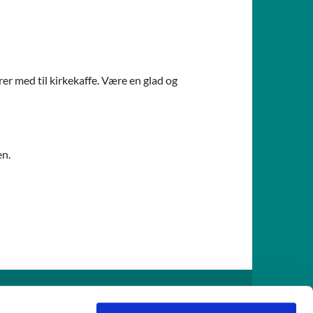
rer med til kirkekaffe. Være en glad og
en.
916