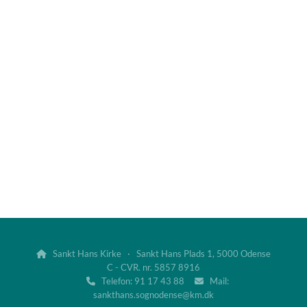
Sankt Hans Kirke · Sankt Hans Plads 1, 5000 Odense

C - CVR. nr. 5857 8916
Telefon: 91 17 43 88
Mail:


sankthans.sognodense@km.dk