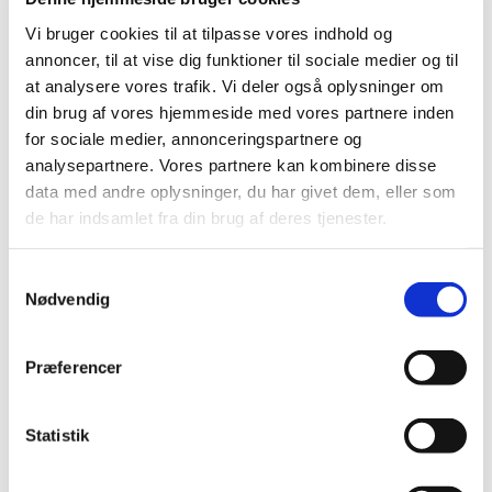
Vi bruger cookies til at tilpasse vores indhold og
Har du lyst til at synge i kor? Kan du tirsdag aften kl.
annoncer, til at vise dig funktioner til sociale medier og til
19.30? SÅ kom og vær med!
at analysere vores trafik. Vi deler også oplysninger om
Vi synger mest rytmiske sange og gospel engelsk og
din brug af vores hjemmeside med vores partnere inden
dansk, men vi synger også ind i mellem viser, salmer og
for sociale medier, annonceringspartnere og
andet.
analysepartnere. Vores partnere kan kombinere disse
data med andre oplysninger, du har givet dem, eller som
Yderligere oplysninger ved korleder Sanne Dyssegard, e-
de har indsamlet fra din brug af deres tjenester.
mail: sanne@sankthanskirke.dk
S
Nødvendig
a
m
t
Præferencer
y
k
k
Statistik
e
v