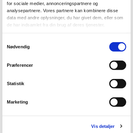
for sociale medier, annonceringspartnere og
kirken.
analysepartnere. Vores partnere kan kombinere disse
data med andre oplysninger, du har givet dem, eller som
de har indsamlet fra din brug af deres tjenester.
S
Nødvendig
a
m
t
Præferencer
y
k
k
Statistik
e
v
Marketing
a
l
g
Vis detaljer