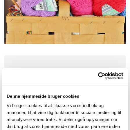
Tirsdag 17. august 2027, kl. 10:00 - 13:00
Sankt Hans Kirke, Sankt Hans Plads 1,
5000 Odense C
Denne hjemmeside bruger cookies
Vi bruger cookies til at tilpasse vores indhold og
annoncer, til at vise dig funktioner til sociale medier og til
at analysere vores trafik. Vi deler også oplysninger om
din brug af vores hjemmeside med vores partnere inden
Kom og vær med til at strikke dåbsklude og andre ting til