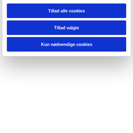
Du vil måske også kunne lide...
Tillad alle cookies
Tillad valgte
Kun nødvendige cookies