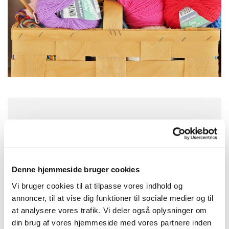
Tirsdag 16. marts 2027, kl. 10:00 - 13:00
Sankt Hans Kirke, Sankt Hans Plads 1,
5000 Odense C
Denne hjemmeside bruger cookies
Vi bruger cookies til at tilpasse vores indhold og
annoncer, til at vise dig funktioner til sociale medier og til
at analysere vores trafik. Vi deler også oplysninger om
din brug af vores hjemmeside med vores partnere inden
Kom og vær med til at strikke dåbsklude og andre ting til