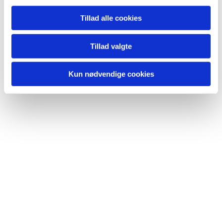
Du vil måske også kunne lide...
Tillad alle cookies
Tillad valgte
Kun nødvendige cookies