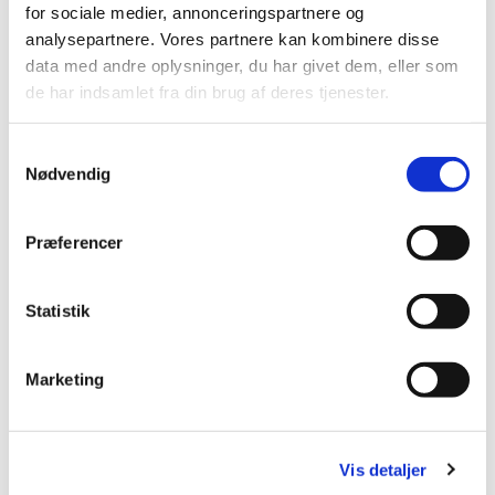
for sociale medier, annonceringspartnere og
kirken.
analysepartnere. Vores partnere kan kombinere disse
data med andre oplysninger, du har givet dem, eller som
de har indsamlet fra din brug af deres tjenester.
S
Nødvendig
a
m
t
Præferencer
y
k
k
Statistik
e
v
Marketing
a
l
g
Vis detaljer