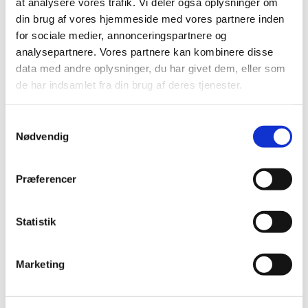
at analysere vores trafik. Vi deler også oplysninger om
din brug af vores hjemmeside med vores partnere inden
for sociale medier, annonceringspartnere og
analysepartnere. Vores partnere kan kombinere disse
data med andre oplysninger, du har givet dem, eller som
de har indsamlet fra din brug af deres tjenester.
S
Nødvendig
a
m
t
Præferencer
y
k
k
Statistik
e
v
Marketing
a
l
g