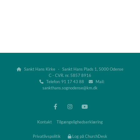
Sankt Hans Kirke · Sankt Hans Plads 1, 5000 Odense

C - CVR. nr. 5857 8916
Telefon: 91 17 43 88
Mail:


sankthans.sognodense@km.dk
Kontakt
Tilgængelighedserklæring
Privatlivspolitik
Log på ChurchDesk