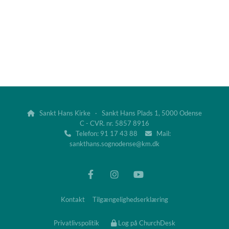
Sankt Hans Kirke · Sankt Hans Plads 1, 5000 Odense

C - CVR. nr. 5857 8916
Telefon: 91 17 43 88
Mail:


sankthans.sognodense@km.dk
Kontakt
Tilgængelighedserklæring
Privatlivspolitik
Log på ChurchDesk