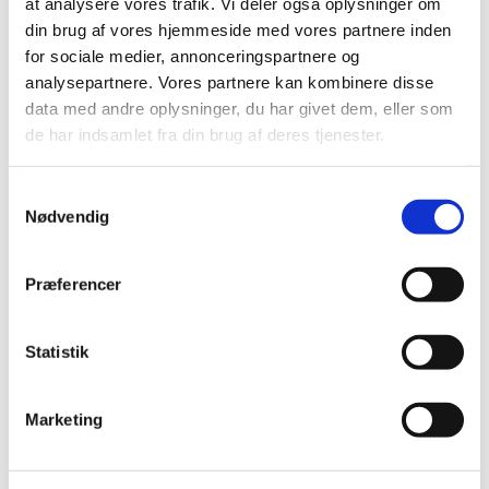
at analysere vores trafik. Vi deler også oplysninger om
din brug af vores hjemmeside med vores partnere inden
for sociale medier, annonceringspartnere og
analysepartnere. Vores partnere kan kombinere disse
data med andre oplysninger, du har givet dem, eller som
de har indsamlet fra din brug af deres tjenester.
S
Nødvendig
a
m
t
Præferencer
y
k
k
Statistik
e
v
Marketing
a
l
g