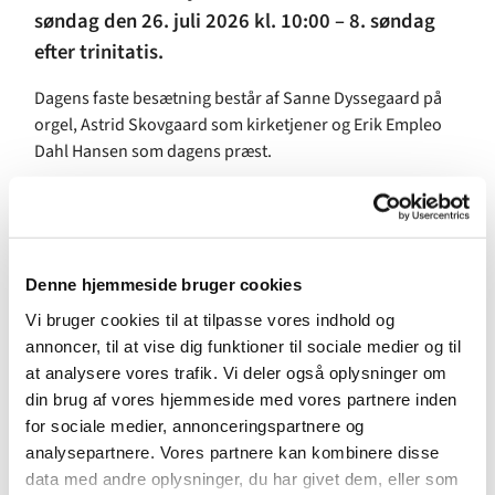
søndag den 26. juli 2026 kl. 10:00 – 8. søndag
efter trinitatis.
Dagens faste besætning består af Sanne Dyssegaard på
orgel, Astrid Skovgaard som kirketjener og Erik Empleo
Dahl Hansen som dagens præst.
Ugens indsamling går til Paraplyen - MobilePay 86 96 68
Klokken 09.45 skriftemål med salme 493,2-3
Præludium:
Denne hjemmeside bruger cookies
Vi bruger cookies til at tilpasse vores indhold og
Salme: 392 Himlene Herre
annoncer, til at vise dig funktioner til sociale medier og til
Gammel Testamente-læsning [Mika 3,5-7]
at analysere vores trafik. Vi deler også oplysninger om
din brug af vores hjemmeside med vores partnere inden
Salme: 296 v1-2 + 9-10
for sociale medier, annonceringspartnere og
analysepartnere. Vores partnere kan kombinere disse
Ny Testamente-læsning [1 Joh 4,1-6]
data med andre oplysninger, du har givet dem, eller som