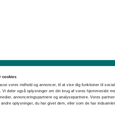
Sankt Hans Kirke · Sankt Hans Plads 1, 5000 Odense C - CVR. nr. 5857 8
 cookies
Telefon: 91 17 43 88
Mail: sankthans.sognodense@km.dk


passe vores indhold og annoncer, til at vise dig funktioner til soci
fik. Vi deler også oplysninger om din brug af vores hjemmeside m
 medier, annonceringspartnere og analysepartnere. Vores partne
Kontakt
Tilgængelighedserklæring
ndre oplysninger, du har givet dem, eller som de har indsamlet 
Privatlivspolitik
Log på ChurchDesk