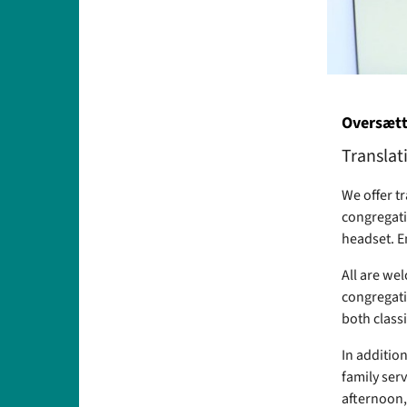
Oversætte
Translat
We offer t
congregati
headset. En
All are we
congregatio
both class
In addition
family ser
afternoon,