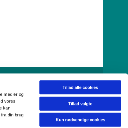
916
Tillad alle cookies
ale medier og
ed vores
Tillad valgte
re kan
fra din brug
Kun nødvendige cookies