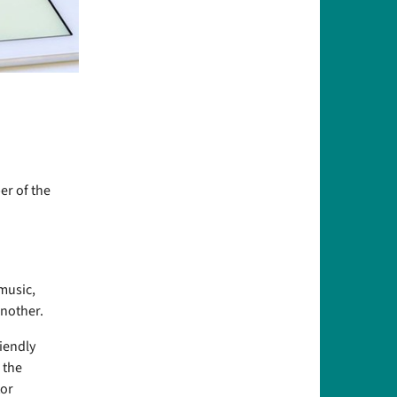
er of the
music,
another.
riendly
 the
tor