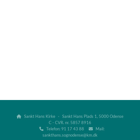
Sankt Hans Kirke · Sankt Hans Plads 1, 5000 Odense

C - CVR. nr. 5857 8916
Telefon: 91 17 43 88
Mail:


sankthans.sognodense@km.dk