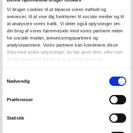
formiddag fra kl. 10.30 – 12.00. Vi mødes i Sankt Hans
Vi bruger cookies til at tilpasse vores indhold og
Kirkens Sognehus, Sankt Hans Plads 1, 5000 Odense C.
annoncer, til at vise dig funktioner til sociale medier og til
Vi mødes over en kop kaffe og en hyggelig snak. Caféen er
at analysere vores trafik. Vi deler også oplysninger om
krydret med bl.a. sange fra højskolesangbogen og
din brug af vores hjemmeside med vores partnere inden
forskellige indslag i en afslappet atmosfære.
for sociale medier, annonceringspartnere og
analysepartnere. Vores partnere kan kombinere disse
data med andre oplysninger, du har givet dem, eller som
de har indsamlet fra din brug af deres tjenester.
S
Nødvendig
a
m
t
Præferencer
y
k
k
Statistik
e
v