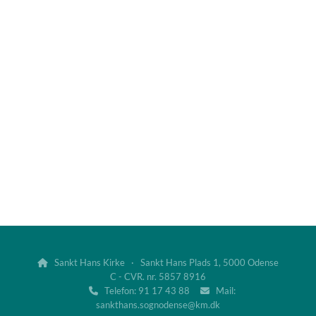
Sankt Hans Kirke · Sankt Hans Plads 1, 5000 Odense

C - CVR. nr. 5857 8916
Telefon: 91 17 43 88
Mail:


sankthans.sognodense@km.dk