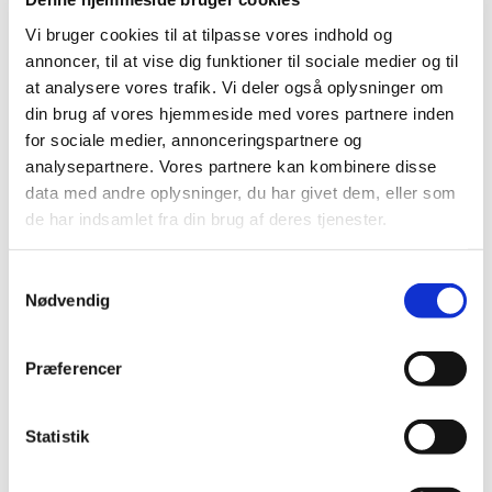
formiddag fra kl. 10.30 – 12.00. Vi mødes i Sankt Hans
Vi bruger cookies til at tilpasse vores indhold og
Kirkens Sognehus, Sankt Hans Plads 1, 5000 Odense C.
annoncer, til at vise dig funktioner til sociale medier og til
Vi mødes over en kop kaffe og en hyggelig snak. Caféen er
at analysere vores trafik. Vi deler også oplysninger om
krydret med bl.a. sange fra højskolesangbogen og
din brug af vores hjemmeside med vores partnere inden
forskellige indslag i en afslappet atmosfære.
for sociale medier, annonceringspartnere og
analysepartnere. Vores partnere kan kombinere disse
data med andre oplysninger, du har givet dem, eller som
de har indsamlet fra din brug af deres tjenester.
S
Nødvendig
a
m
t
Præferencer
y
k
k
Statistik
e
v