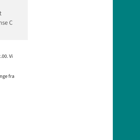
t
nse C
.00. Vi
nge fra