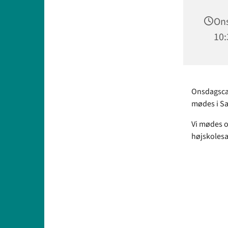
Ons
10:
Onsdagscafé
mødes i Sa
Vi mødes o
højskolesa