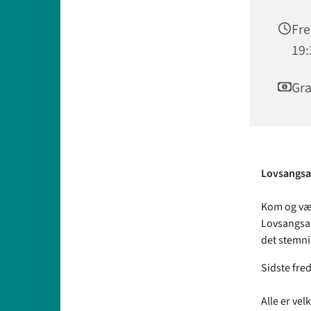
Fre
19:
Gra
Lovsangsaf
Kom og vær
Lovsangsaft
det stemni
Sidste fred
Alle er vel