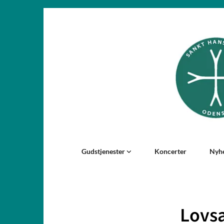
Gudstjenester
Koncerter
Nyh
Lovsa