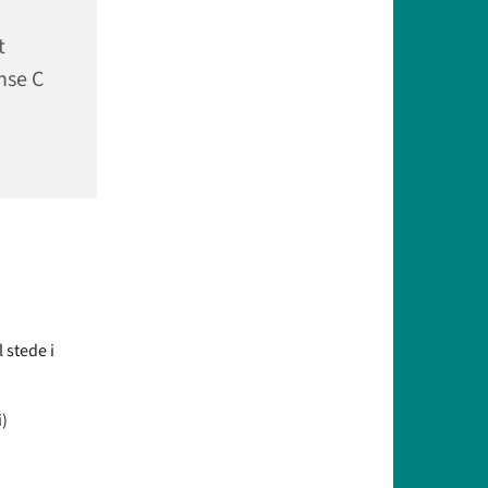
t
nse C
 stede i
i)