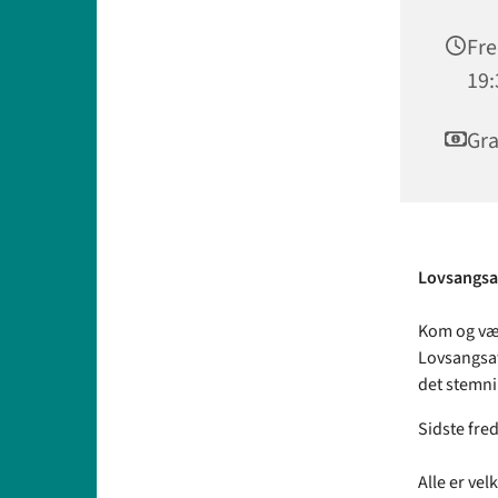
Fre
19:
Gra
Lovsangsaf
Kom og vær
Lovsangsaft
det stemni
Sidste fred
Alle er vel