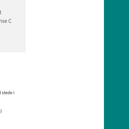
t
nse C
 stede i
i)