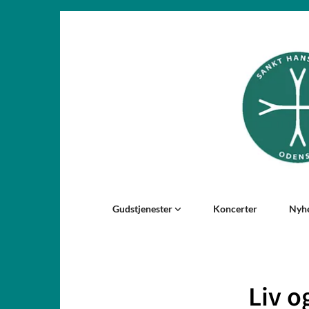
Gudstjenester
Koncerter
Nyh
Liv o