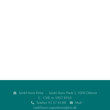
Sankt Hans Kirke · Sankt Hans Plads 1, 5000 Odense

C - CVR. nr. 5857 8916
Telefon: 91 17 43 88
Mail:


sankthans.sognodense@km.dk