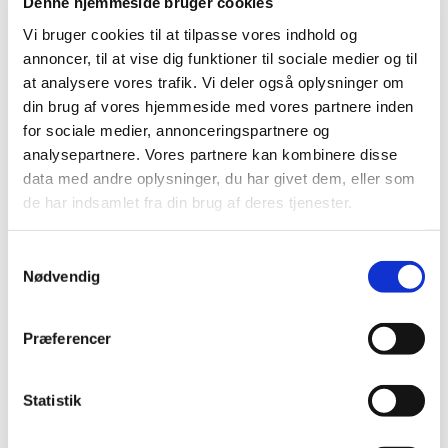
Denne hjemmeside bruger cookies
Lørdagshøjskolen i Odense henvender sig til alle, som
Vi bruger cookies til at tilpasse vores indhold og
ønsker undervisning i emner, der har deres udspring i
annoncer, til at vise dig funktioner til sociale medier og til
Bibelen og vores kristne kulturarv.
at analysere vores trafik. Vi deler også oplysninger om
din brug af vores hjemmeside med vores partnere inden
Dagens emne er Romerbrevet. Leif Andersen er
for sociale medier, annonceringspartnere og
oplægsholder
analysepartnere. Vores partnere kan kombinere disse
data med andre oplysninger, du har givet dem, eller som
Læs mere om Lørdags-højskolen og dagens program
de har indsamlet fra din brug af deres tjenester.
på
http://lh-odense.dk/
S
Nødvendig
a
m
t
Præferencer
y
k
k
Statistik
e