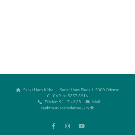
Sankt Hans Kirke · Sankt Hans Plads 1, 5000 Odense

C - CVR. nr. 5857 8916
Telefon: 91 17 43 88
Mail:


sankthans.sognodense@km.dk