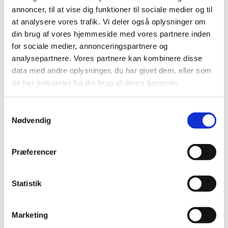
annoncer, til at vise dig funktioner til sociale medier og til
Gospelkoret Cornerstone øver i Sankt Hans Kirkes
at analysere vores trafik. Vi deler også oplysninger om
sognehus - yderliger oplysninger hos korleder Sanne
din brug af vores hjemmeside med vores partnere inden
Dyssegaard - mail: sanne@sankthanskirke.dk
for sociale medier, annonceringspartnere og
analysepartnere. Vores partnere kan kombinere disse
Aldersgruppe: fra 16-30 år
data med andre oplysninger, du har givet dem, eller som
de har indsamlet fra din brug af deres tjenester.
S
Nødvendig
a
m
t
Præferencer
y
k
k
Statistik
e
v
Marketing
a