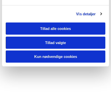
l
g
Vis detaljer
Tillad alle cookies
Tillad valgte
Du vil måske også kunne lide...
Kun nødvendige cookies