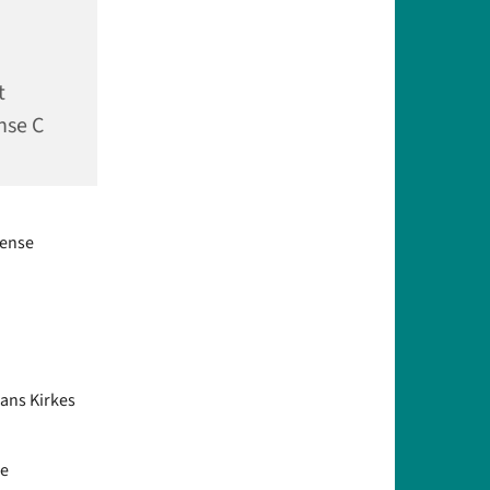
t
nse C
dense
Hans Kirkes
re