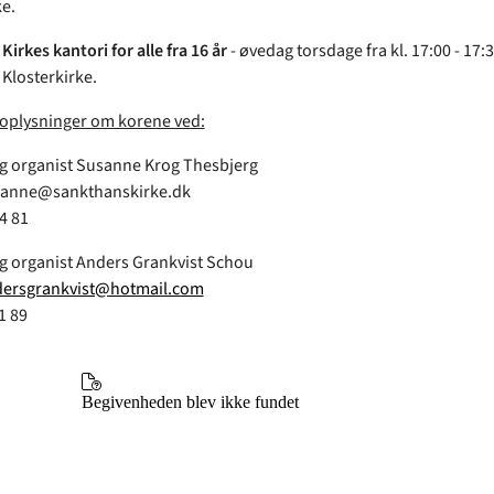
ke.
irkes kantori for alle fra 16 år
- øvedag torsdage fra kl. 17:00 - 17:3
Klosterkirke.
 oplysninger om korene ved:
g organist Susanne Krog Thesbjerg
usanne@sankthanskirke.dk
04 81
g organist Anders Grankvist Schou
ersgrankvist@hotmail.com
61 89