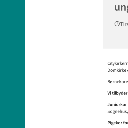
un
Tir
Citykirker
Domkirke o
Børnekoret 
Vi tilbyder 
Juniorkor f
Sognehus,
Pigekor for