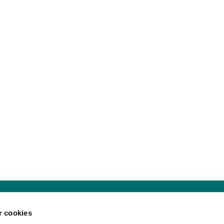
Sankt Hans Kirke · Sankt Hans Plads 1, 5000 Odense C - CVR. nr. 5857 8
 cookies
Telefon: 91 17 43 88
Mail: sankthans.sognodense@km.dk

