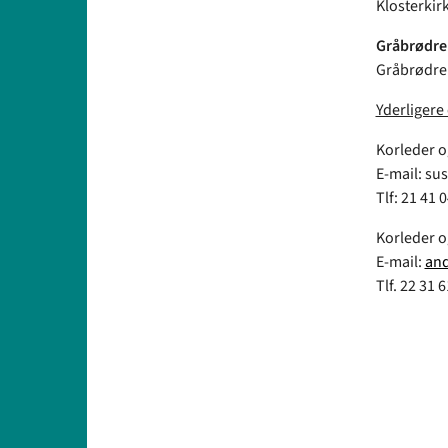
Klosterkir
Gråbrødre K
Gråbrødre 
Yderligere
Korleder o
E-mail: s
Tlf: 21 41 
Korleder o
E-mail:
and
Tlf. 22 31 