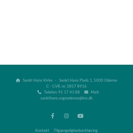
Sankt Hans Kirke · Sankt Hans Plads 1, 5000 Odense

C - CVR. nr. 5857 8916
Telefon: 91 17 43 88
Mail:


sankthans.sognodense@km.dk
Kontakt
Tilgængelighedserklæring