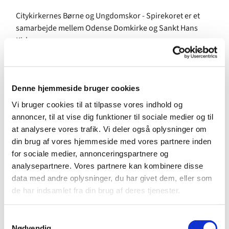
Citykirkernes Børne og Ungdomskor - Spirekoret er et
samarbejde mellem Odense Domkirke og Sankt Hans
Kirke.
Børnekoret er for alle sangglade piger og drenge, der går
i 0.- 3. klasse.
Denne hjemmeside bruger cookies
Vi tilbyder tillige:
Vi bruger cookies til at tilpasse vores indhold og
Juniorkor for børn i 4 - 7. klasse
- øvedag tirsdage fra kl.
annoncer, til at vise dig funktioner til sociale medier og til
15:45 - 17:00 i Sankt Hans Kirkes Sognehus,
at analysere vores trafik. Vi deler også oplysninger om
din brug af vores hjemmeside med vores partnere inden
Pigekor for piger i 7.-9. klasse
- øvedag torsdage fra kl.
for sociale medier, annonceringspartnere og
15:45 - 16:45 i Gråbrødre Klosterkirke.
analysepartnere. Vores partnere kan kombinere disse
data med andre oplysninger, du har givet dem, eller som
Gråbrødre Kirkes kantori for alle fra 16 år
- øvedag
de har indsamlet fra din brug af deres tjenester.
torsdage fra kl. 17:00 - 17:30 i Gråbrødre Klosterkirke.
Yderligere oplysninger om korene ved:
S
Nødvendig