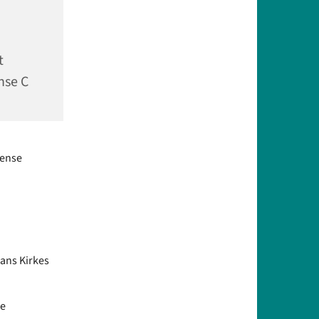
t
nse C
dense
Hans Kirkes
re