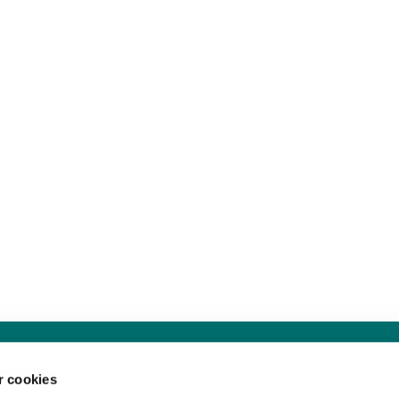
Sankt Hans Kirke · Sankt Hans Plads 1, 5000 Odense C - CVR. nr. 5857 8
 cookies
Telefon: 91 17 43 88
Mail: sankthans.sognodense@km.dk

