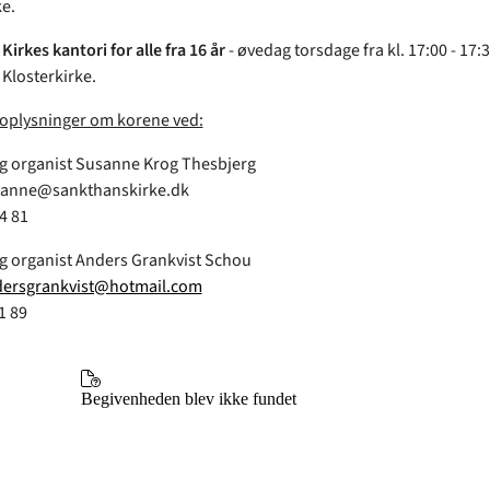
ke.
irkes kantori for alle fra 16 år
- øvedag torsdage fra kl. 17:00 - 17:3
Klosterkirke.
 oplysninger om korene ved:
g organist Susanne Krog Thesbjerg
usanne@sankthanskirke.dk
04 81
g organist Anders Grankvist Schou
ersgrankvist@hotmail.com
61 89