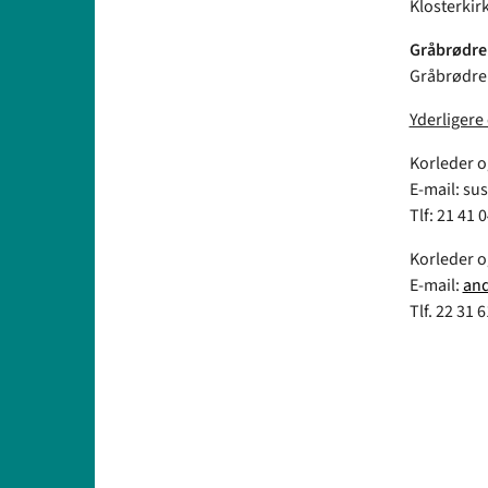
Klosterkir
Gråbrødre K
Gråbrødre 
Yderligere
Korleder o
E-mail: s
Tlf: 21 41 
Korleder o
E-mail:
and
Tlf. 22 31 