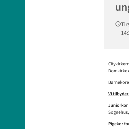
un
Tir
14:
Citykirker
Domkirke o
Børnekoret 
Vi tilbyder 
Juniorkor f
Sognehus,
Pigekor for