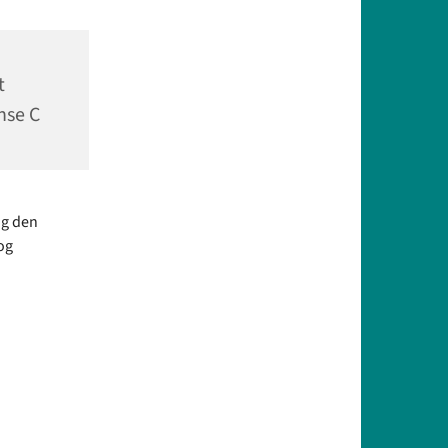
t
nse C
og den
og