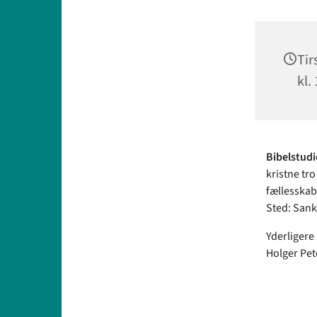
Tir
kl.
Bibelstud
kristne tr
fællesskab
Sted: Sank
Yderligere
Holger Pet