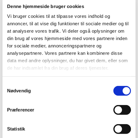
Denne hjemmeside bruger cookies
Dagens program: "Hvordan kan jeg tro?"
Vi bruger cookies til at tilpasse vores indhold og
Alpha er et kursus over 10 uger, hvor der er et rum, hvor
annoncer, til at vise dig funktioner til sociale medier og til
du kan komme og diskutere livets store spørgsmål.
at analysere vores trafik. Vi deler også oplysninger om
Yderligere oplysninger ved Morten Legarth, telefon 28 91
din brug af vores hjemmeside med vores partnere inden
22 65 eller e-mail: mortensdagpleje@gmail.com - eller læs
for sociale medier, annonceringspartnere og
mere ved at klikke på
HER
analysepartnere. Vores partnere kan kombinere disse
data med andre oplysninger, du har givet dem, eller som
Dagens tema: Hvordan kan jeg tro?
de har indsamlet fra din brug af deres tjenester.
Aftenerne starte med fællesspisning -
S
Nødvendig
a
m
t
Præferencer
y
k
k
Statistik
e