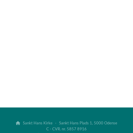
Sankt Hans Kirke · Sankt Hans Plads 1, 5000 Odense

C - CVR. nr. 5857 8916