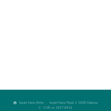
Sankt Hans Kirke · Sankt Hans Plads 1, 5000 Odense

C - CVR. nr. 5857 8916