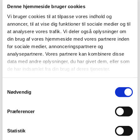
Denne hjemmeside bruger cookies
Dagens program: "Hvordan kan jeg tro?"
Vi bruger cookies til at tilpasse vores indhold og
Alpha er et kursus over 10 uger, hvor der er et rum, hvor
annoncer, til at vise dig funktioner til sociale medier og til
du kan komme og diskutere livets store spørgsmål.
at analysere vores trafik. Vi deler også oplysninger om
Yderligere oplysninger ved Morten Legarth, telefon 28 91
din brug af vores hjemmeside med vores partnere inden
22 65 eller e-mail: mortensdagpleje@gmail.com - eller læs
for sociale medier, annonceringspartnere og
mere ved at klikke på
HER
analysepartnere. Vores partnere kan kombinere disse
data med andre oplysninger, du har givet dem, eller som
Dagens tema: Hvorfor og hvordan kan jeg bede?
de har indsamlet fra din brug af deres tjenester.
Aftenerne starte med fællesspisning -
S
Nødvendig
a
m
t
Præferencer
y
k
k
Statistik
e