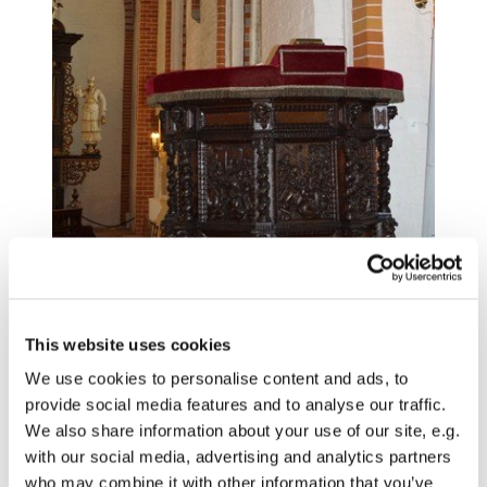
This website uses cookies
洗礼盆
We use cookies to personalise content and ads, to
它是教堂最古老的设备。罗马式花岗岩洗礼盆用绳
provide social media features and to analyse our traffic.
纹和错齿纹装饰，来自我们一无所知的原始教堂。
We also share information about your use of our site, e.g.
with our social media, advertising and analytics partners
who may combine it with other information that you’ve