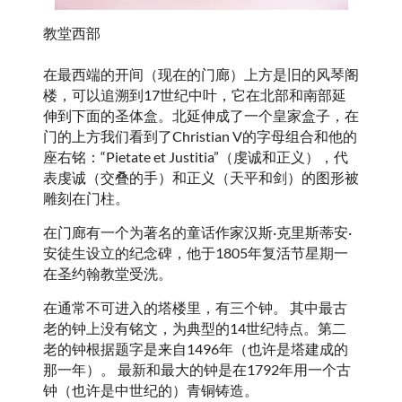
教堂西部
在最西端的开间（现在的门廊）上方是旧的风琴阁
楼，可以追溯到17世纪中叶，它在北部和南部延
伸到下面的圣体盒。北延伸成了一个皇家盒子，在
门的上方我们看到了Christian V的字母组合和他的
座右铭：“Pietate et Justitia”（虔诚和正义），代
表虔诚（交叠的手）和正义（天平和剑）的图形被
雕刻在门柱。
在门廊有一个为著名的童话作家汉斯·克里斯蒂安·
安徒生设立的纪念碑，他于1805年复活节星期一
在圣约翰教堂受洗。
在通常不可进入的塔楼里，有三个钟。 其中最古
老的钟上没有铭文，为典型的14世纪特点。第二
老的钟根据题字是来自1496年（也许是塔建成的
那一年）。 最新和最大的钟是在1792年用一个古
钟（也许是中世纪的）青铜铸造。