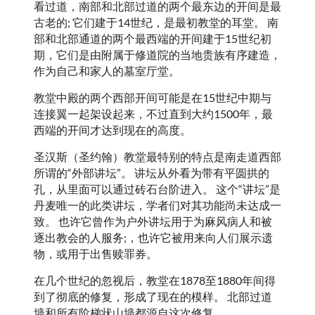
看过道，南部和北部过道的两个最东边的开间是最
古老的; 它们建于14世纪，是最初教堂的耳堂。 南
部和北部通道的两个最西端的开间建于15世纪初
期，它们是由附属于修道院的当地贵族有序建造，
作为自己和家人的墓室厅堂。
教堂中殿的两个西部开间可能是在15世纪中期与
连接翼一起架设起来，不过直到大约1500年，最
西端的开间才达到现在的高度。
圣汉斯（圣约翰）教堂最特别的特点是南走道西部
所谓的“外部讲坛”。 讲坛从外看为带有平圆拱的
孔，从里面可以通过砖石台阶进入。 这个“讲坛”是
丹麦唯一的此类讲坛，学者们对其功能尚未达成一
致。 也许它曾作为户外讲坛用于为麻风病人和被
逐出教会的人服务;，也许它被用来向人们展示遗
物，或用于出售赎罪券。
在几个世纪的忽视后，教堂在1878至1880年间得
到了彻底的修复，形成了现在的模样。 北部过道
墙和所有阶梯状山墙都源自这次修复。