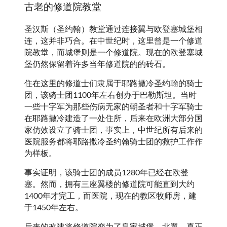
古老的修道院教堂
圣汉斯（圣约翰）教堂通过连接翼与欧登塞城堡相
连，这并非巧合。在中世纪时，这里曾是一个修道
院教堂，而城堡则是一个修道院。现在的欧登塞城
堡仍然保留着许多当年修道院的的砖石。
住在这里的修道士们隶属于耶路撒冷圣约翰的骑士
团，该骑士团1100年左右创办于巴勒斯坦。当时
一些十字军为那些伤病无家的朝圣者和十字军骑士
在耶路撒冷建造了一处住所，后来在欧洲大部分国
家仿效设立了骑士团，事实上，中世纪所有后来的
医院服务都将耶路撒冷圣约翰骑士团的救护工作作
为样板。
事实证明，该骑士团的成员1280年已经在欧登
塞。然而，拥有三座翼楼的修道院可能直到大约
1400年才完工，而医院，现在的教区牧师房，建
于1450年左右。
后来的改建将修道院变为了皇家城堡。北翼，真正