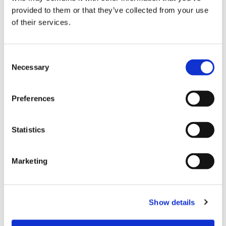
provided to them or that they’ve collected from your use
of their services.
C
Necessary
o
n
s
Preferences
e
n
t
Statistics
S
e
Marketing
l
e
c
Show details
t
i