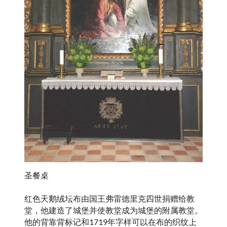
圣餐桌
红色天鹅绒坛布由国王弗雷德里克四世捐赠给教
堂，他建造了城堡并使教堂成为城堡的附属教堂。
他的背靠背标记和1719年字样可以在布的织纹上