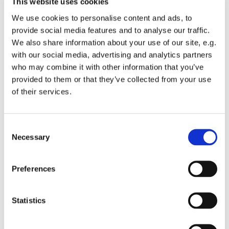
This website uses cookies
We use cookies to personalise content and ads, to
Har du lyst til at synge i kor? Kan du tirsdag aften kl.
provide social media features and to analyse our traffic.
19.30? SÅ kom og vær med!
We also share information about your use of our site, e.g.
Vi synger mest rytmiske sange og gospel engelsk og
with our social media, advertising and analytics partners
dansk, men vi synger også ind i mellem viser, salmer og
who may combine it with other information that you’ve
andet.
provided to them or that they’ve collected from your use
Yderligere oplysninger ved korleder Sanne Dyssegard, e-
of their services.
mail: sanne@sankthanskirke.dk
C
Necessary
o
n
s
Preferences
e
n
t
Statistics
S
e