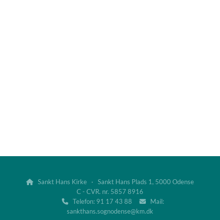
Sankt Hans Kirke · Sankt Hans Plads 1, 5000 Odense

C - CVR. nr. 5857 8916
Telefon: 91 17 43 88
Mail:


sankthans.sognodense@km.dk