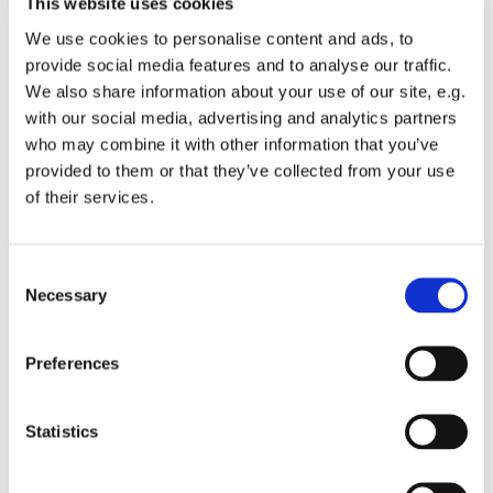
This website uses cookies
We use cookies to personalise content and ads, to
Har du lyst til at synge i kor? Kan du tirsdag aften kl.
provide social media features and to analyse our traffic.
19.30? SÅ kom og vær med!
We also share information about your use of our site, e.g.
Vi synger mest rytmiske sange og gospel engelsk og
with our social media, advertising and analytics partners
dansk, men vi synger også ind i mellem viser, salmer og
who may combine it with other information that you’ve
andet.
provided to them or that they’ve collected from your use
Yderligere oplysninger ved korleder Sanne Dyssegard, e-
of their services.
mail: sanne@sankthanskirke.dk
C
Necessary
o
n
s
Preferences
e
n
t
Statistics
S
e