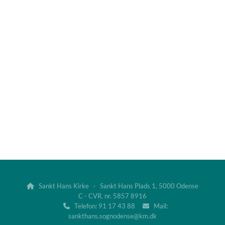
Sankt Hans Kirke · Sankt Hans Plads 1, 5000 Odense

C - CVR. nr. 5857 8916
Telefon: 91 17 43 88
Mail:


sankthans.sognodense@km.dk