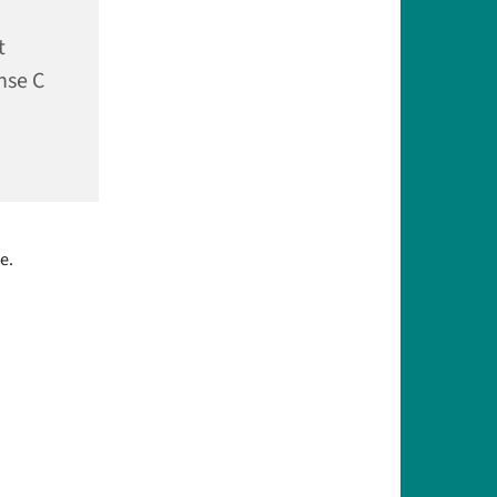
t
nse C
e.