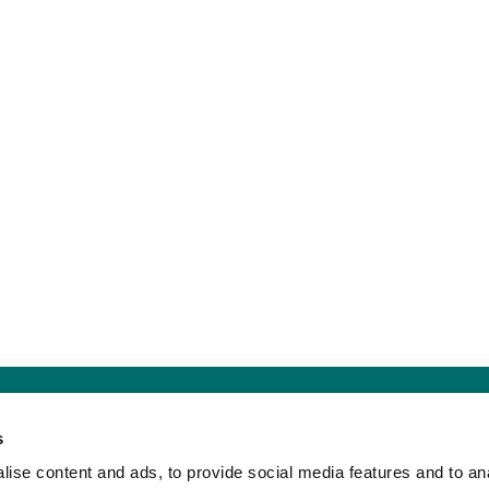
Sankt Hans Kirke · Sankt Hans Plads 1, 5000 Odense C - CVR. nr. 5857 8
s
Telefon: 91 17 43 88
Mail: sankthans.sognodense@km.dk


ise content and ads, to provide social media features and to an