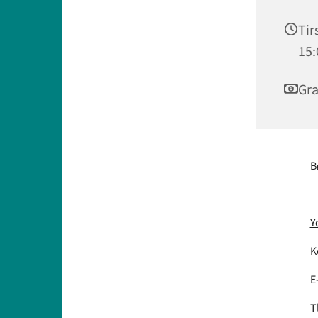
Tir
15:
Gra
B
Y
K
E
T