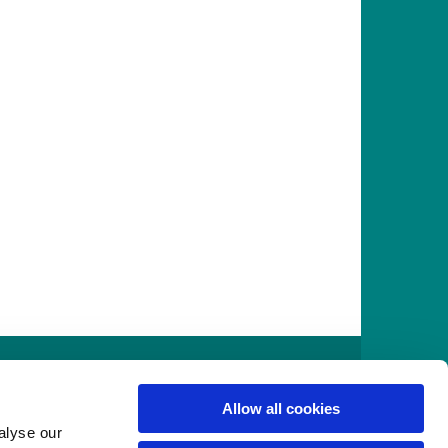
916
Allow all cookies
alyse our