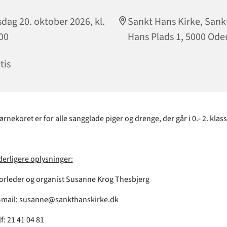
sdag 20. oktober 2026, kl.
Sankt Hans Kirke, Sank
00
Hans Plads 1, 5000 Ode
tis
ørnekoret er for alle sangglade piger og drenge, der går i 0.- 2. klass
derligere oplysninger:
orleder og organist Susanne Krog Thesbjerg
-mail: susanne@sankthanskirke.dk
lf: 21 41 04 81