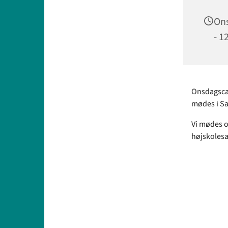
Ons
- 1
Onsdagscafé
mødes i Sa
Vi mødes o
højskolesa