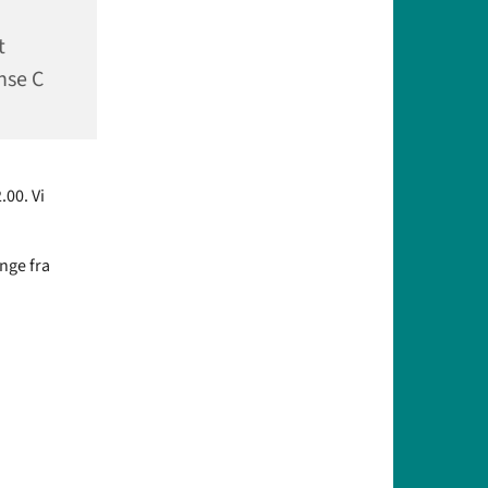
t
nse C
.00. Vi
nge fra