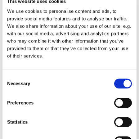
This website uses cookies
formiddag fra kl. 10.30 – 12.00. Vi mødes i Sankt Hans
Kirkens Sognehus, Sankt Hans Plads 1, 5000 Odense C.
We use cookies to personalise content and ads, to
provide social media features and to analyse our traffic.
Vi mødes over en kop kaffe og en hyggelig snak. Caféen er
We also share information about your use of our site, e.g.
krydret med bl.a. sange fra højskolesangbogen og
with our social media, advertising and analytics partners
forskellige indslag i en afslappet atmosfære.
who may combine it with other information that you’ve
provided to them or that they’ve collected from your use
of their services.
C
Necessary
o
n
s
Preferences
e
n
t
Statistics
S
e