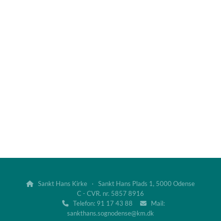
Sankt Hans Kirke · Sankt Hans Plads 1, 5000 Odense

C - CVR. nr. 5857 8916
Telefon: 91 17 43 88
Mail:


sankthans.sognodense@km.dk