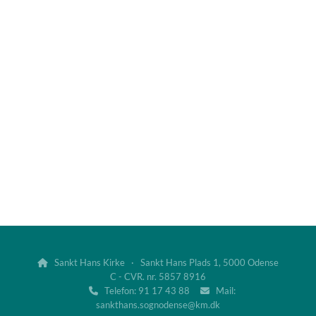
Sankt Hans Kirke · Sankt Hans Plads 1, 5000 Odense

C - CVR. nr. 5857 8916
Telefon: 91 17 43 88
Mail:


sankthans.sognodense@km.dk