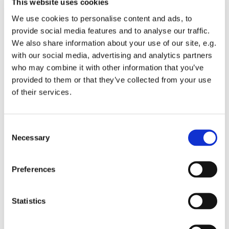
This website uses cookies
formiddag fra kl. 10.30 – 12.00. Vi mødes i Sankt Hans
Kirkens Sognehus, Sankt Hans Plads 1, 5000 Odense C.
We use cookies to personalise content and ads, to
provide social media features and to analyse our traffic.
Vi mødes over en kop kaffe og en hyggelig snak. Caféen er
We also share information about your use of our site, e.g.
krydret med bl.a. sange fra højskolesangbogen og
with our social media, advertising and analytics partners
forskellige indslag i en afslappet atmosfære.
who may combine it with other information that you’ve
provided to them or that they’ve collected from your use
of their services.
C
Necessary
o
n
s
Preferences
e
n
t
Statistics
S
e