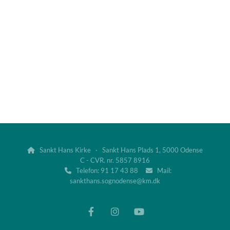
Sankt Hans Kirke · Sankt Hans Plads 1, 5000 Odense

C - CVR. nr. 5857 8916
Telefon: 91 17 43 88
Mail:


sankthans.sognodense@km.dk