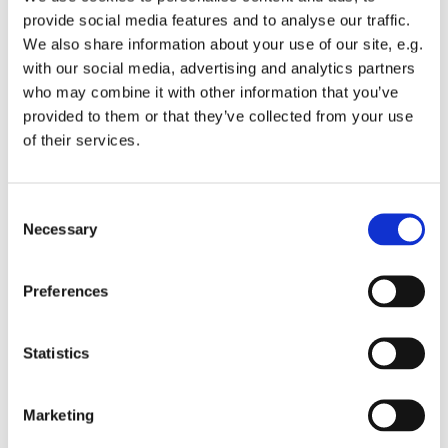
ønsker undervisning i emner, der har deres udspring i
provide social media features and to analyse our traffic.
Bibelen og vores kristne kulturarv.
We also share information about your use of our site, e.g.
with our social media, advertising and analytics partners
Dagens emne "Troslære, nådemidler, sakrementer, dåb
who may combine it with other information that you’ve
og nadver". Kristoffer H. Enevoldsen er oplægsholder.
provided to them or that they’ve collected from your use
Læs mere om Lørdags-højskolen og dagens program
of their services.
på
http://lh-odense.dk/
C
Necessary
o
n
s
Preferences
e
n
t
Statistics
S
e
Marketing
l