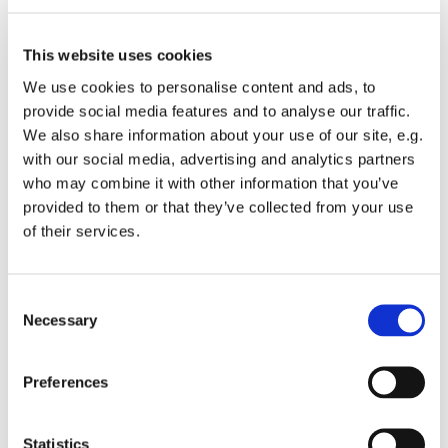
Det nye internationale band AT THE MOUNTAIN med
This website uses cookies
rødder i Kenya, USA og Danmark blander moderne
We use cookies to personalise content and ads, to
storladen rock og orkestrale elementer med salme-
provide social media features and to analyse our traffic.
tekster og lovsang. Råt og smukt på samme tid.
We also share information about your use of our site, e.g.
with our social media, advertising and analytics partners
Bandet udgiver i foråret 2026 deres debut album, og
who may combine it with other information that you’ve
kommer i den forbindelse på album release tour gennem
provided to them or that they’ve collected from your use
Danmark.
of their services.
Vi glæder os til at høre dem fredag aften - hvem skal du
have med til koncerten?
C
Necessary
o
Gratis entré
n
s
Preferences
e
n
t
Statistics