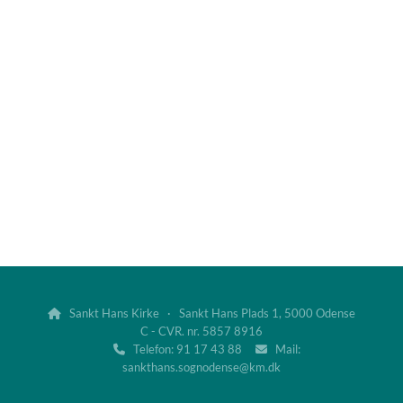
Sankt Hans Kirke · Sankt Hans Plads 1, 5000 Odense

C - CVR. nr. 5857 8916
Telefon: 91 17 43 88
Mail:


sankthans.sognodense@km.dk