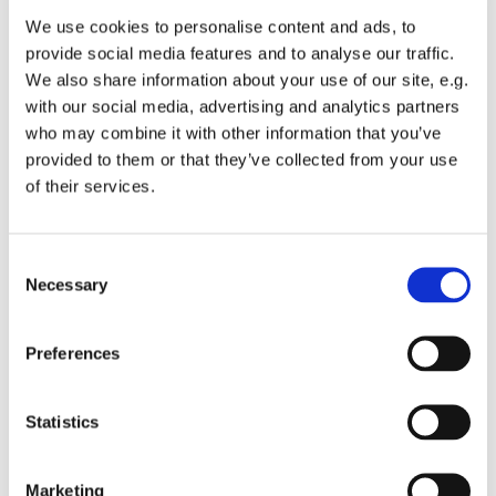
We use cookies to personalise content and ads, to
provide social media features and to analyse our traffic.
Bibelstudiegruppen g
iver dig mulighed for at blive bedre
We also share information about your use of our site, e.g.
kendt med Bibelen og den kristne tro i en overskuelig
with our social media, advertising and analytics partners
gruppe og en atmosfære præget af åbenhed, tillid og
who may combine it with other information that you’ve
fællesskab.
provided to them or that they’ve collected from your use
Sted: Sankt Hans Kirkes sognehus
of their services.
Yderligere information
Holger Petersen Mail:
holger.petersen@webspeed.dk
C
Necessary
o
n
s
Preferences
e
n
t
Statistics
S
e
Marketing