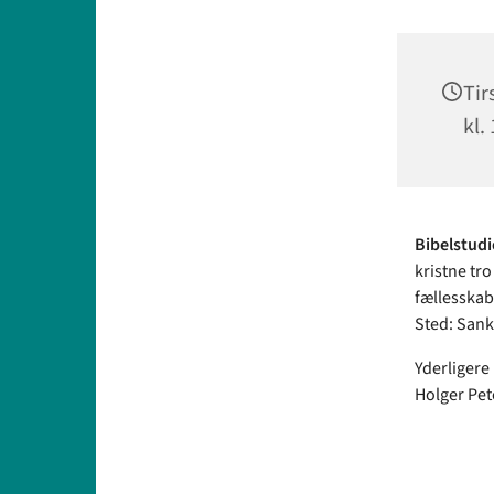
Tir
kl.
Bibelstud
kristne tr
fællesskab
Sted: Sank
Yderligere
Holger Pet