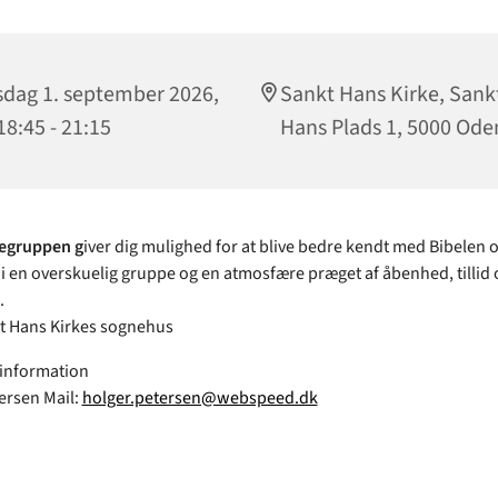
sdag 1. september 2026,
Sankt Hans Kirke, Sank
 18:45 - 21:15
Hans Plads 1, 5000 Ode
iegruppen g
iver dig mulighed for at blive bedre kendt med Bibelen 
o i en overskuelig gruppe og en atmosfære præget af åbenhed, tillid 
.
t Hans Kirkes sognehus
 information
ersen Mail:
holger.petersen@webspeed.dk