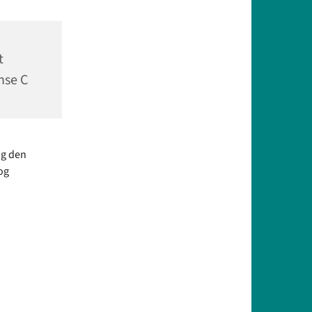
t
nse C
og den
og