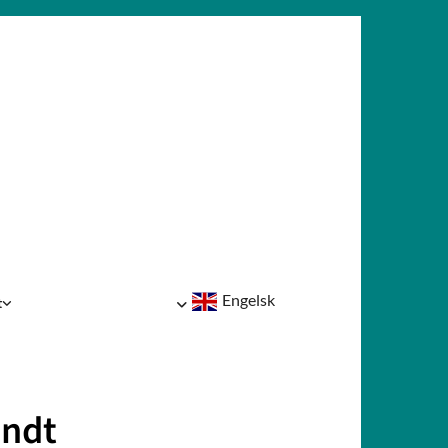
Engelsk
t
endt